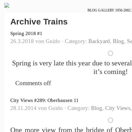
BLOG
GALLERY
1950-2002
Archive Trains
Spring 2018 #1
26.3.2018 von Guido · Category:
Backyard
,
Blog
,
S
Spring is very late this year due to sever
it’s coming!
Comments off
City Views #289: Oberhausen 11
28.11.2014 von Guido · Category:
Blog
,
City Views
One more view from the bridge of Oberh