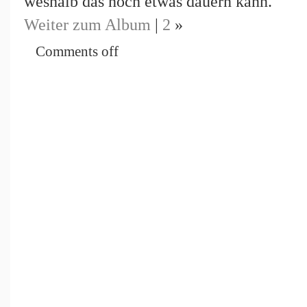
weshalb das noch etwas dauern kann.
Weiter zum Album
|
2
»
Comments off